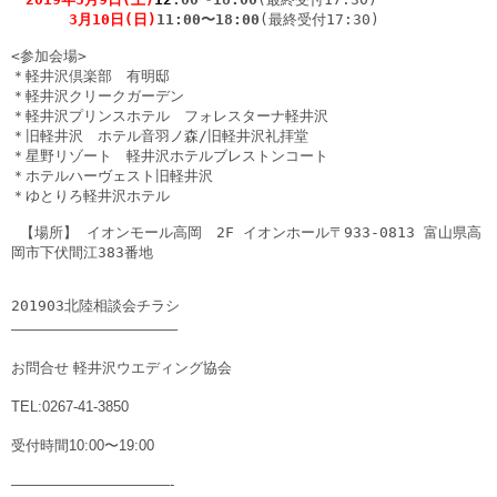
3月10日(日)
11:00〜18:00
(最終受付17:30) 

<参加会場> 

＊軽井沢倶楽部　有明邸

＊軽井沢クリークガーデン

＊軽井沢プリンスホテル　フォレスターナ軽井沢

＊旧軽井沢　ホテル音羽ノ森/旧軽井沢礼拝堂

＊星野リゾート　軽井沢ホテルブレストンコート

＊ホテルハーヴェスト旧軽井沢 

＊ゆとりろ軽井沢ホテル

 【場所】 
イオンモール高岡
　2F イオンホール〒933-0813 富山県高
岡市下伏間江383番地

201903北陸相談会チラシ
———————————–
お問合せ 軽井沢ウエディング協会
TEL:0267-41-3850
受付時間10:00〜19:00
———————————-